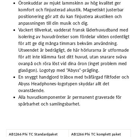
Öronkuddar av mjukt lammskinn av hög kvalitet ger
komfort och finjusterad akustik. Magnetiskt justerbar
positionering gör att du kan finjustera akustiken och
anpassningen till din musik och dig.
Vackert tillverkat, vadderat fransk läderhuvudband med
isolering av huvudrörelser som fördelar vikten ordentligt
för att ge dig många timmars bekväm användning.
Utseendet är bedrägligt, de här hörlurarna är utformade
för att inte klämma fast ditt huvud, utan snarare sväva
ovanpå och röra löst vid dina öron (inget problem med
glasögon). Logotyp med "Abyss"-prägling.
En snyggt handgjord träbox med tvåfärgad filtfoder och
Abyss Headphones-logotypen skyddar allt det
ovanstående.
Alla huvudkomponenter är permanent graverade för
spårbarhet och samlingsbarhet.
AB1266 Phi TC Standardpaket
AB1266 Phi TC komplett paket