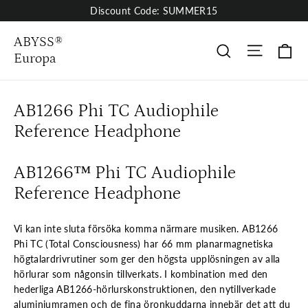
Skip
Discount Code: SUMMER15
to
content
ABYSS®
Site nav
Va
Sök
Europa
AB1266 Phi TC Audiophile
Reference Headphone
AB1266™ Phi TC Audiophile
Reference Headphone
Vi kan inte sluta försöka komma närmare musiken. AB1266
Phi TC (Total Consciousness) har 66 mm planarmagnetiska
högtalardrivrutiner som ger den högsta upplösningen av alla
hörlurar som någonsin tillverkats. I kombination med den
hederliga AB1266-hörlurskonstruktionen, den nytillverkade
aluminiumramen och de fina öronkuddarna innebär det att du