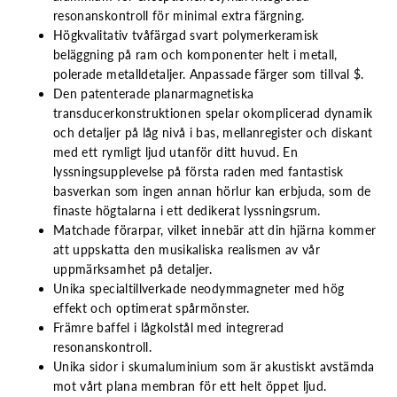
resonanskontroll för minimal extra färgning.
Högkvalitativ tvåfärgad svart polymerkeramisk
beläggning på ram och komponenter helt i metall,
polerade metalldetaljer. Anpassade färger som tillval $.
Den patenterade planarmagnetiska
transducerkonstruktionen spelar okomplicerad dynamik
och detaljer på låg nivå i bas, mellanregister och diskant
med ett rymligt ljud utanför ditt huvud. En
lyssningsupplevelse på första raden med fantastisk
basverkan som ingen annan hörlur kan erbjuda, som de
finaste högtalarna i ett dedikerat lyssningsrum.
Matchade förarpar, vilket innebär att din hjärna kommer
att uppskatta den musikaliska realismen av vår
uppmärksamhet på detaljer.
Unika specialtillverkade neodymmagneter med hög
effekt och optimerat spårmönster.
Främre baffel i lågkolstål med integrerad
resonanskontroll.
Unika sidor i skumaluminium som är akustiskt avstämda
mot vårt plana membran för ett helt öppet ljud.