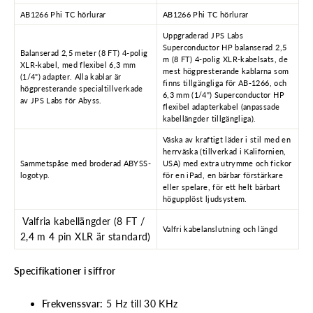
AB1266 Phi TC hörlurar
AB1266 Phi TC hörlurar
Uppgraderad JPS Labs
Superconductor HP balanserad 2,5
Balanserad 2,5 meter (8 FT) 4-polig
m (8 FT) 4-polig XLR-kabelsats, de
XLR-kabel, med flexibel 6,3 mm
mest högpresterande kablarna som
(1/4") adapter. Alla kablar är
finns tillgängliga för AB-1266, och
högpresterande specialtillverkade
6,3 mm (1/4") Superconductor HP
av JPS Labs för Abyss.
flexibel adapterkabel (anpassade
kabellängder tillgängliga).
Väska av kraftigt läder i stil med en
herrväska (tillverkad i Kalifornien,
Sammetspåse med broderad ABYSS-
USA) med extra utrymme och fickor
logotyp.
för en iPad, en bärbar förstärkare
eller spelare, för ett helt bärbart
högupplöst ljudsystem.
Valfria kabellängder (8 FT /
Valfri kabelanslutning och längd
2,4 m 4 pin XLR är standard)
Specifikationer i siffror
Frekvenssvar:
5 Hz till 30 KHz