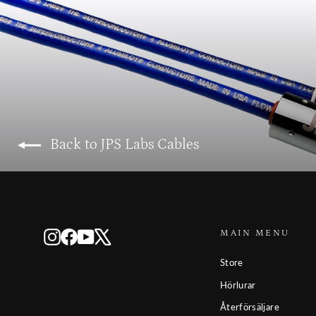
Back to JPS Labs Cables
MAIN MENU
Instagram
Facebook
YouTube
X
Store
Hörlurar
Återförsäljare