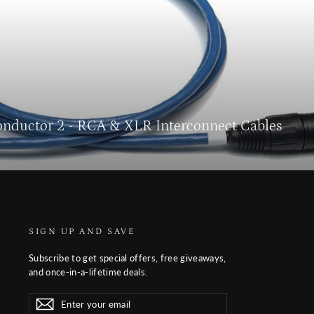
Conductor 2 - RCA & XLR Interconnect Cables
SIGN UP AND SAVE
Subscribe to get special offers, free giveaways,
and once-in-a-lifetime deals.
Enter
Subscribe
Subscribe
your