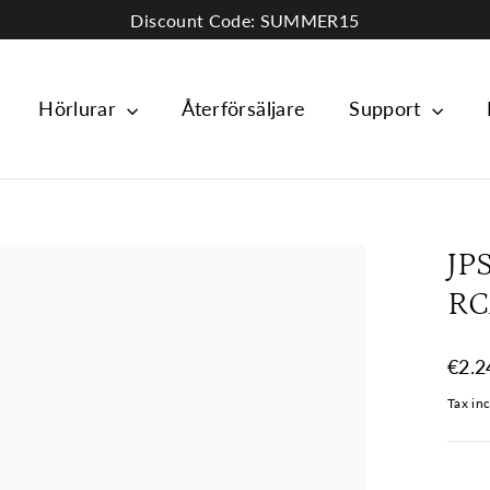
Discount Code: SUMMER15
Hörlurar
Återförsäljare
Support
JP
RC
Regul
€2.2
price
Tax in