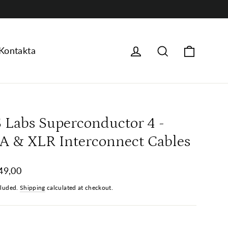
Vagn
Logga in
Sök
Kontakta
S Labs Superconductor 4 -
A & XLR Interconnect Cables
ar
49,00
cluded.
Shipping
calculated at checkout.