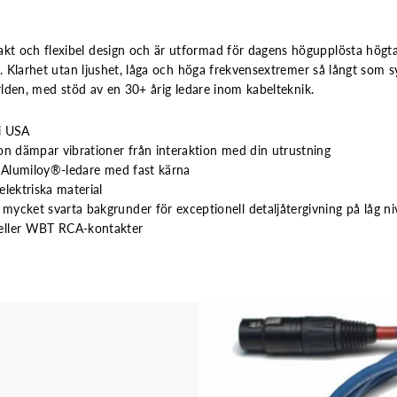
 och flexibel design och är utformad för dagens högupplösta högtal
a. Klarhet utan ljushet, låga och höga frekvensextremer så långt som s
ärlden, med stöd av en 30+ årig ledare inom kabelteknik.
i USA
on dämpar vibrationer från interaktion med din utrustning
e Alumiloy®-ledare med fast kärna
lektriska material
ycket svarta bakgrunder för exceptionell detaljåtergivning på låg ni
eller WBT RCA-kontakter